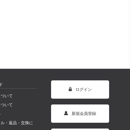
ド
ログイン
について
について
新規会員登録
い
セル・返品・交換に