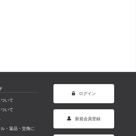
ド
ログイン
について
について
新規会員登録
い
セル・返品・交換に