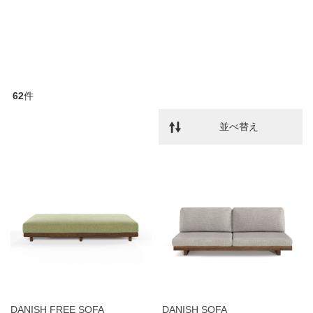
62
件
並べ替え
DANISH FREE SOFA
DANISH SOFA