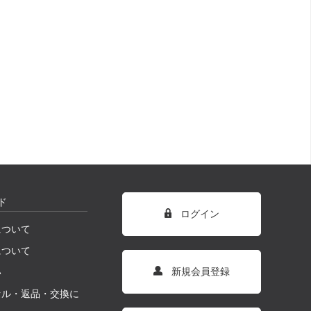
ド
ログイン
について
について
新規会員登録
い
セル・返品・交換に