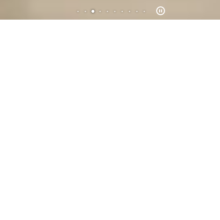
カテゴリから探す
シリーズ・ブランドから探す
ソファ
チェア
ベンチ・スツール
テーブル
デスク
サイドテーブル・こたつ
収納家具
ハンガーラック
ワゴン・シェルフ・仏壇
コートハンガー
ベッド
ミラー
マットレス
ドレッサー
照明
家電
スピーカー