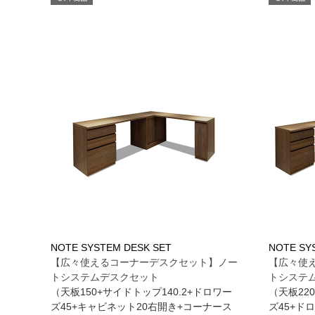
NOTE SYSTEM DESK SET
NOTE SY
【広々使えるコーナーデスクセット】ノー
【広々使
トシステムデスクセット
トシステ
（天板150+サイドトップ140.2+ドロワー
（天板22
ズ45+キャビネット20右開き+コーナース
ズ45+ド