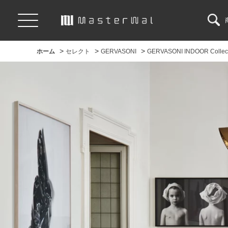
>
>
>
ホーム
セレクト
GERVASONI
GERVASONI INDOOR Collect