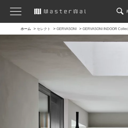
>
>
>
ホーム
セレクト
GERVASONI
GERVASONI INDOOR Collect