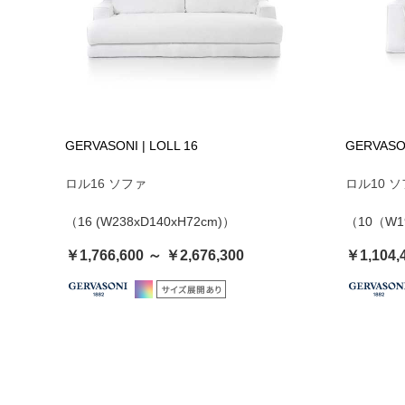
GERVASONI | LOLL 16
GERVASON
ロル16 ソファ
ロル10 
（16 (W238xD140xH72cm)）
（10（W19
￥1,766,600 ～ ￥2,676,300
￥1,104,