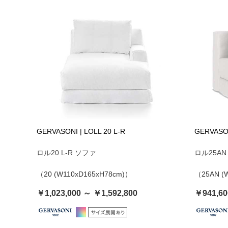
GERVASONI | LOLL 20 L-R
GERVASON
ロル20 L-R ソファ
ロル25AN
（20 (W110xD165xH78cm)）
（25AN (
￥1,023,000 ～ ￥1,592,800
￥941,60