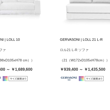
I | LOLL 10
GERVASONI | LOLL 21 L-R
ソファ
ロル21 L-R ソファ
8xD105xH78 cm））
（21（W172xD105xH78cm））
400 ～ ￥1,689,600
￥939,400 ～ ￥1,435,500