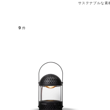
サステナブルな素
9
件