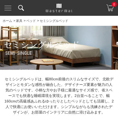
0
ホーム
>
家具
>
ベッド
>
セミシングルベッド
セミシングルベッド
SEMI-SINGLE
セミシングルベッドは、幅80cm前後のスリムなサイズで、北欧デ
ザインとモダンな感性が融合した、デザイナーズ要素が魅力の人
気のベッドです。小柄な方やお子様に最適なサイズ感で、省スペ
ースでも快適な睡眠環境を実現します。2台並べることで、幅
160cmの高級感あふれるゆったりとしたベッドとしても活躍し、2
人で快適にお使いいただけます。シンプルながらも洗練されたデ
ザインが、お部屋のインテリアに自然に溶け込みます。