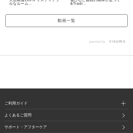
天然精油100% サスティナブ
遊び心と挑戦の精神が息づく
ルなルーム...
&Tradi...
動画一覧
powered by
ご利用ガイド
よくあるご質問
サポート・アフターケア