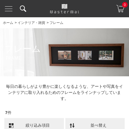
0
ホーム
>
インテリア・雑貨
>
フレーム
フレーム
FRAME
毎日の暮らしがより豊かに楽しくなるような、アートや写真をイ
ンテリアに取り入れるためのフレームをラインナップしていま
す。
7
件
絞り込み項目
並べ替え