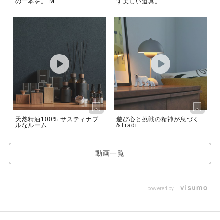
の一本を。 M...
す美しい道具。...
天然精油100% サスティナブ
遊び心と挑戦の精神が息づく
ルなルーム...
&Tradi...
動画一覧
powered by