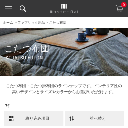
0
ホーム
>
ファブリック用品
>
こたつ布団
こたつ布団
KOTATSU FUTON
こたつ布団・こたつ掛布団のラインナップです。インテリア性の
高いデザインとサイズやカラーからお選びいただけます。
7
件
絞り込み項目
並べ替え