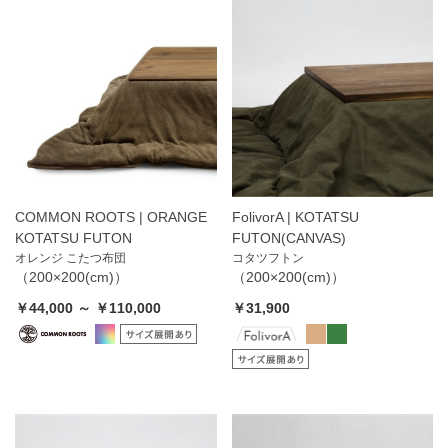
COMMON ROOTS | ORANGE
FolivorA | KOTATSU
KOTATSU FUTON
FUTON(CANVAS)
オレンジ こたつ布団
コタツフトン
（200×200(cm)）
（200×200(cm)）
￥44,000 ～ ￥110,000
￥31,900