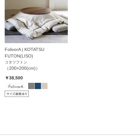
FolivorA | KOTATSU
FUTON(LISO)
コタツフトン
（200×200(cm)）
￥38,500