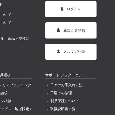
ド
ログイン
について
について
新規会員登録
い
セル・返品・交換に
メルマガ登録
家具選び
サポート|アフターケア
ンテリアプランニング
日々のお手入れ方法
ル請求
工場での修理
イン相談
製品保証について
サービス（地域限定）
取扱説明書一覧