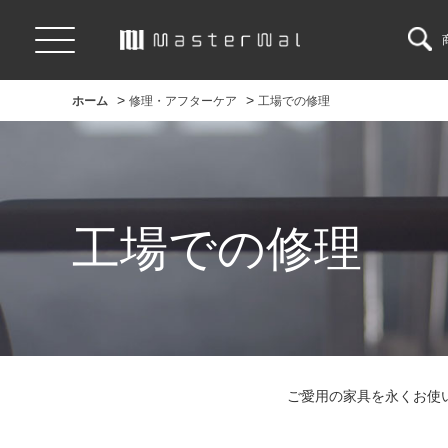
>
>
ホーム
修理・アフターケア
工場での修理
工場での修理
ご愛用の家具を永くお使