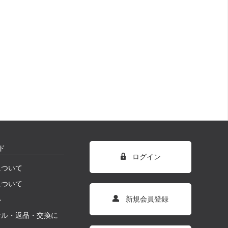
ド
ログイン
について
について
新規会員登録
い
セル・返品・交換に