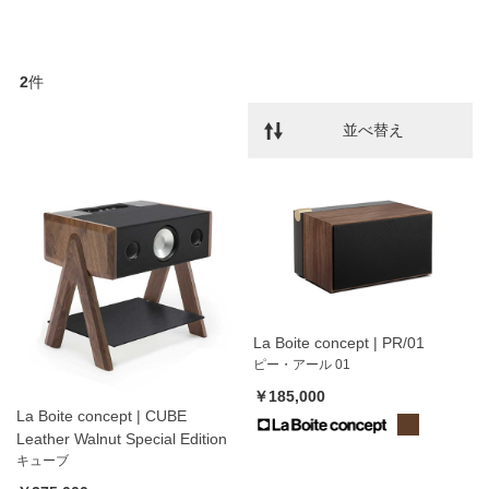
2
件
並べ替え
La Boite concept | PR/01
ピー・アール 01
￥185,000
La Boite concept | CUBE
Leather Walnut Special Edition
キューブ