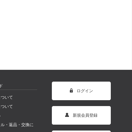
ド
ログイン
について
について
新規会員登録
い
セル・返品・交換に