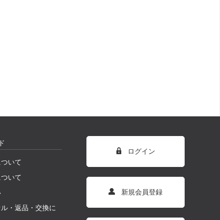
ド
ログイン
について
について
新規会員登録
い
セル・返品・交換に