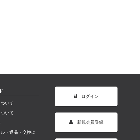
ド
ログイン
について
について
新規会員登録
い
セル・返品・交換に