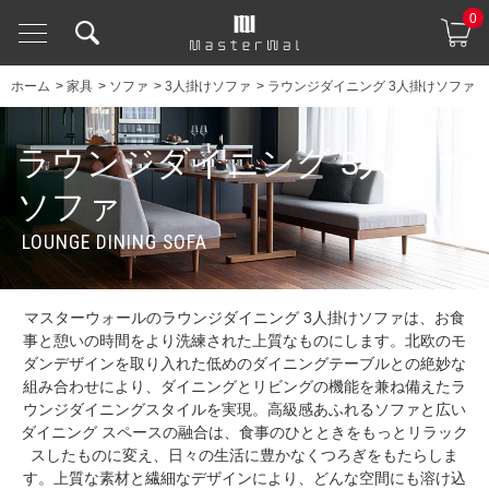
0
ホーム
>
家具
>
ソファ
>
3人掛けソファ
>
ラウンジダイニング 3人掛けソファ
ラウンジダイニング 3人掛け
ソファ
LOUNGE DINING SOFA
マスターウォールのラウンジダイニング 3人掛けソファは、お食
事と憩いの時間をより洗練された上質なものにします。北欧のモ
ダンデザインを取り入れた低めのダイニングテーブルとの絶妙な
組み合わせにより、ダイニングとリビングの機能を兼ね備えたラ
ウンジダイニングスタイルを実現。高級感あふれるソファと広い
ダイニング スペースの融合は、食事のひとときをもっとリラック
スしたものに変え、日々の生活に豊かなくつろぎをもたらしま
す。上質な素材と繊細なデザインにより、どんな空間にも溶け込