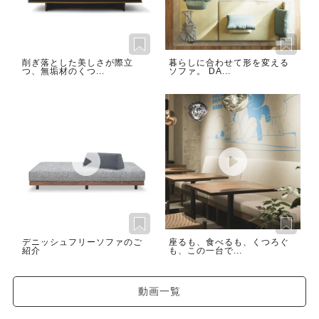
削ぎ落とした美しさが際立
暮らしに合わせて形を変える
つ、無垢材のくつ...
ソファ。 DA...
デニッシュフリーソファのご
座るも、食べるも、くつろぐ
紹介
も、この一台で...
動画一覧