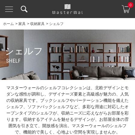
0
ホーム
>
家具
>
収納家具
>
シェルフ
シェルフ
SHELF
マスターウォールのシェルフコレクションは、北欧デザインとモ
ダンな感性が調和し、デザイナーズ要素と高級感が魅力の、人気
の収納家具です。ブックシェルフやパーテーション機能を備えた
シェルフ、ソファバックシェルフなど、多彩な用途に対応したオ
ープンタイプのシェルフが、収納ニーズに応えながらお部屋を彩
ります。収納するアイテムを魅せるデザインが、お部屋全体の雰
囲気を引き立て、開放感を演出。マスターウォールのシェルフ
で、機能的で美しく、心地よい空間を実現しませんか。