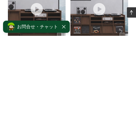
お問合せ・チャット
DJが設計した、本格DJブー
音を楽しむインテリア
ス。 KOR...
動画一覧
powered by