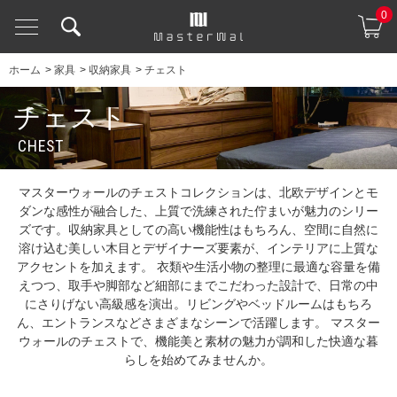
0
ホーム
>
家具
>
収納家具
>
チェスト
チェスト
CHEST
マスターウォールのチェストコレクションは、北欧デザインとモ
ダンな感性が融合した、上質で洗練された佇まいが魅力のシリー
ズです。収納家具としての高い機能性はもちろん、空間に自然に
溶け込む美しい木目とデザイナーズ要素が、インテリアに上質な
アクセントを加えます。 衣類や生活小物の整理に最適な容量を備
えつつ、取手や脚部など細部にまでこだわった設計で、日常の中
にさりげない高級感を演出。リビングやベッドルームはもちろ
ん、エントランスなどさまざまなシーンで活躍します。 マスター
ウォールのチェストで、機能美と素材の魅力が調和した快適な暮
らしを始めてみませんか。