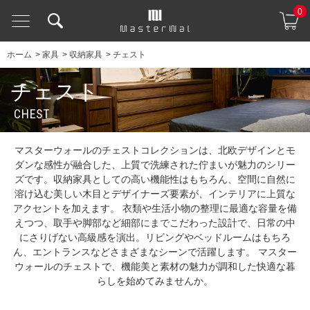
0
ホーム
>
家具
>
収納家具
>
チェスト
チェスト
CHEST
マスターウォールのチェストコレクションは、北欧デザインとモ
ダンな感性が融合した、上質で洗練された佇まいが魅力のシリー
ズです。収納家具としての高い機能性はもちろん、空間に自然に
溶け込む美しい木目とデザイナーズ要素が、インテリアに上質な
アクセントを加えます。 衣類や生活小物の整理に最適な容量を備
えつつ、取手や脚部など細部にまでこだわった設計で、日常の中
にさりげない高級感を演出。リビングやベッドルームはもちろ
ん、エントランスなどさまざまなシーンで活躍します。 マスター
ウォールのチェストで、機能美と素材の魅力が調和した快適な暮
らしを始めてみませんか。