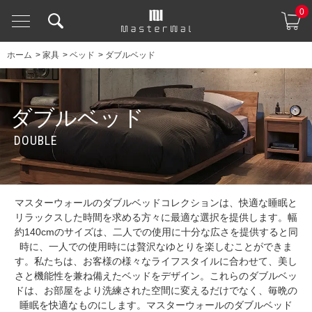
0
ホーム
>
家具
>
ベッド
>
ダブルベッド
ダブルベッド
DOUBLE
マスターウォールのダブルベッドコレクションは、快適な睡眠と
リラックスした時間を求める方々に最適な選択を提供します。幅
約140cmのサイズは、二人での使用に十分な広さを提供すると同
時に、一人での使用時には贅沢なゆとりを楽しむことができま
す。私たちは、お客様の様々なライフスタイルに合わせて、美し
さと機能性を兼ね備えたベッドをデザイン。これらのダブルベッ
ドは、お部屋をより洗練された空間に変えるだけでなく、毎晩の
睡眠を快適なものにします。マスターウォールのダブルベッド