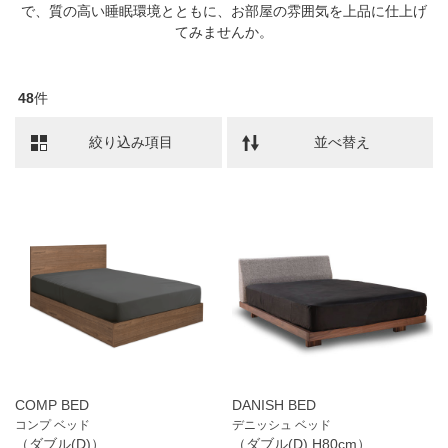
で、質の高い睡眠環境とともに、お部屋の雰囲気を上品に仕上げ
てみませんか。
48
件
絞り込み項目
並べ替え
COMP BED
DANISH BED
コンプ ベッド
デニッシュ ベッド
（ダブル(D)）
（ダブル(D) H80cm）