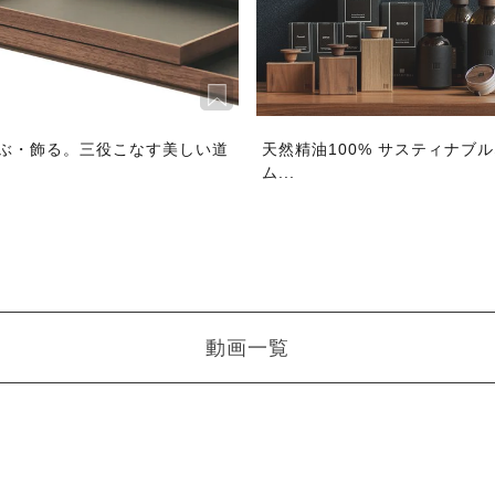
ぶ・飾る。三役こなす美しい道
天然精油100% サスティナブ
ム...
動画一覧