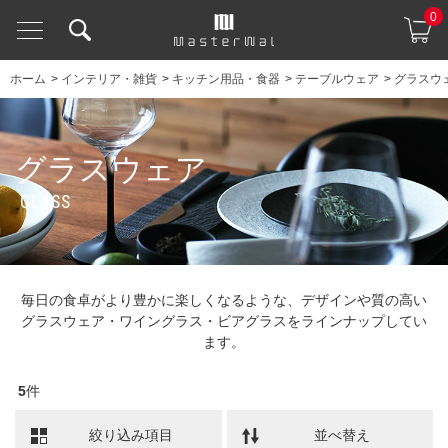
0
ホーム
>
インテリア・雑貨
>
キッチン用品・食器
>
テーブルウェア
>
グラスウ
グラスウェア
GLASS
毎日の食卓がより豊かに楽しくなるような、デザインや質の高い
グラスウェア・ワイングラス・ビアグラスをラインナップしてい
ます。
5
件
絞り込み項目
並べ替え