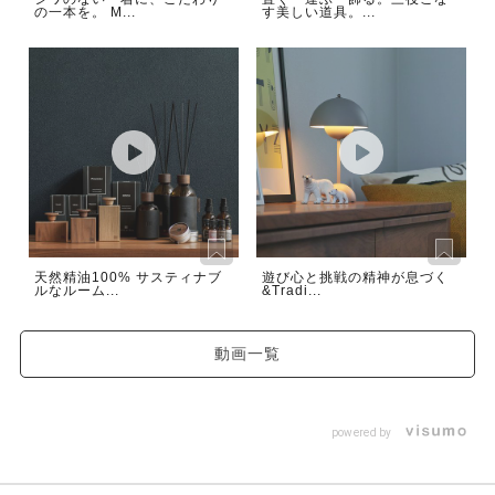
の一本を。 M...
す美しい道具。...
天然精油100% サスティナブ
遊び心と挑戦の精神が息づく
ルなルーム...
&Tradi...
動画一覧
powered by