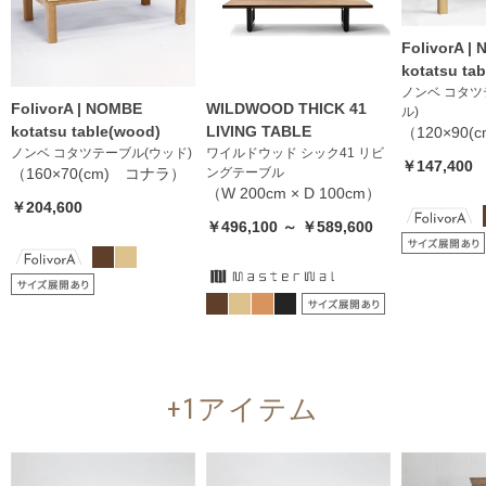
FolivorA |
kotatsu tab
ノンベ コタツ
FolivorA | NOMBE
WILDWOOD THICK 41
ル)
kotatsu table(wood)
LIVING TABLE
（120×90
ノンベ コタツテーブル(ウッド)
ワイルドウッド シック41 リビ
￥147,400
（160×70(cm) コナラ）
ングテーブル
（W 200cm × D 100cm）
￥204,600
￥496,100 ～ ￥589,600
+1アイテム