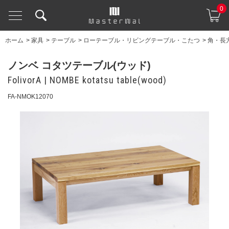
0
ホーム
>
家具
>
テーブル
>
ローテーブル・リビングテーブル・こたつ
>
角・長
ノンベ コタツテーブル(ウッド)
FolivorA | NOMBE kotatsu table(wood)
FA-NMOK12070