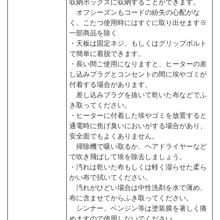
収納ボックスに収納することができます。
オフシーズンもコードの紛失の心配がな
く、こたつ使用時にはすぐに取り出せます※
一部商品を除く
・天板は固定ネジ、もしくはグリップボルト
で簡単に着脱できます。
・長い間ご使用になりますと、ヒーターの差
し込みプラグとコンセントの間に埃やゴミが
付着する場合があります。
差し込みプラグを抜いて乾いた布などでふ
き取ってください。
・ヒーターに付着した埃やゴミを放置すると
通電時に焦げ臭いにおいがする場合があり、
安全面でもよくありません。
掃除機で吸い取るか、ヘアドライヤーなど
で吹き飛ばして埃を除去しましょう。
・汚れは乾いた布もしくは軽く湿らせた柔ら
かい布で拭いてください。
汚れがひどい場合は中性洗剤を水で薄め、
布に含ませてからふき取ってください。
シンナー、ベンジン等は塗装膜を著しく痛
めますので使用しないでください。