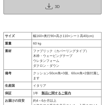
3D
サイズ
幅160×奥行90×高さ110×シート高40(cm)
重量
60 kg
素材
ファブリック（カバーリングタイプ）
木枠・ウェービングテープ
ウレタンフォーム
ダクロン・ダウン
備考
クッション50cm角×3個、60cm角×2個付属し
ます
生産国
イタリア
保証
1年
製品に関するご案内
お届けの目安
約4～6か月以上