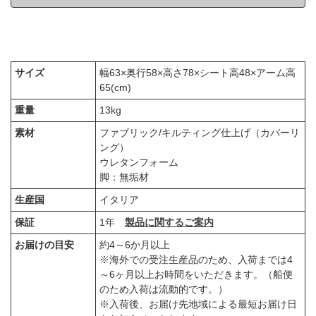
サイズ
幅63×奥行58×高さ78×シート高48×アーム高
65(cm)
重量
13kg
素材
ファブリック/キルティング仕上げ（カバーリ
ング）
ウレタンフォーム
脚：無垢材
生産国
イタリア
保証
1年
製品に関するご案内
お届けの目安
約4～6か月以上
※海外での受注生産品のため、入荷までは4
～6ヶ月以上お時間をいただきます。（船便
のため入荷は流動的です。）
※入荷後、お届け先地域による最短お届け日