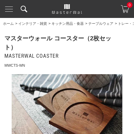
0
ホーム
>
インテリア・雑貨
>
キッチン用品・食器
>
テーブルウェア
>
トレー・
マスターウォール コースター（2枚セッ
ト）
MASTERWAL COASTER
MWCTS-WN