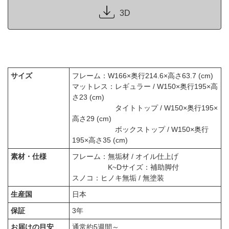
3D
サイズ
フレーム：W166×奥行214.6×高さ63.7 (cm)
マットレス：レギュラー / W150×奥行195×高
さ23 (cm)
タイトトップ / W150×奥行195×
高さ29 (cm)
ボックストップ / W150×奥行
195×高さ35 (cm)
素材・仕様
フレーム：無垢材 / オイル仕上げ
K~Dサイズ：補助脚付
スノコ：ヒノキ無垢 / 無塗装
生産国
日本
保証
3年
お届けの目安
通常約5週間～