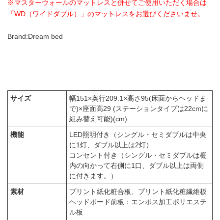
※マスターウォールのマットレスと併せてご使用いただく場合は
「WD（ワイドダブル）」のマットレスをお選びくださいませ。
Brand:Dream bed
サイズ
幅151×奥行209.1×高さ95(床面からヘッドま
で)×座面高29 (ステーションタイプは22cmに
組み替え可能)(cm)
機能
LED照明付き（シングル・セミダブルは中央
に1灯、ダブル以上は2灯）
コンセント付き（シングル・セミダブルは棚
内の向かって右側に1口、ダブル以上は両側
に付きます。）
素材
プリント紙化粧合板、プリント紙化粧繊維板
ヘッドボード前板：エンボス加工ポリエステ
ル板