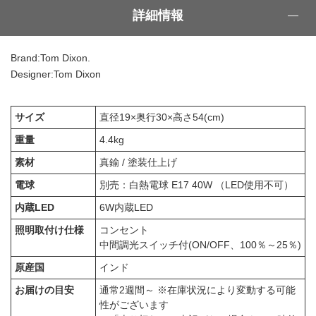
詳細情報
Brand:Tom Dixon.
Designer:Tom Dixon
サイズ
直径19×奥行30×高さ54(cm)
重量
4.4kg
素材
真鍮 / 塗装仕上げ
電球
別売：白熱電球 E17 40W （LED使用不可）
内蔵LED
6W内蔵LED
照明取付け仕様
コンセント
中間調光スイッチ付(ON/OFF、100％～25％)
原産国
インド
お届けの目安
通常2週間～ ※在庫状況により変動する可能
性がございます