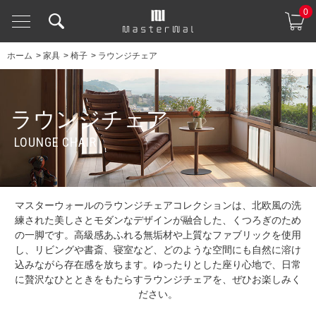
0
ホーム
>
家具
>
椅子
>
ラウンジチェア
ラウンジチェア
LOUNGE CHAIR
マスターウォールのラウンジチェアコレクションは、北欧風の洗
練された美しさとモダンなデザインが融合した、くつろぎのため
の一脚です。高級感あふれる無垢材や上質なファブリックを使用
し、リビングや書斎、寝室など、どのような空間にも自然に溶け
込みながら存在感を放ちます。ゆったりとした座り心地で、日常
に贅沢なひとときをもたらすラウンジチェアを、ぜひお楽しみく
ださい。