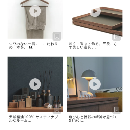
シワのない一着に、こだわり
置く・運ぶ・飾る。三役こな
の一本を。 M...
す美しい道具。...
天然精油100% サスティナブ
遊び心と挑戦の精神が息づく
ルなルーム...
&Tradi...