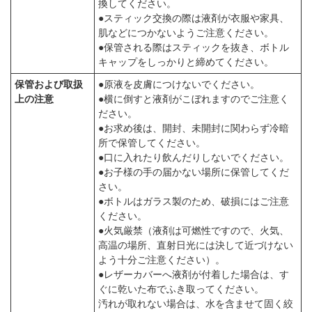
換してください。
●スティック交換の際は液剤が衣服や家具、
肌などにつかないようご注意ください。
●保管される際はスティックを抜き、ボトル
キャップをしっかりと締めてください。
保管および取扱
●原液を皮膚につけないでください。
上の注意
●横に倒すと液剤がこぼれますのでご注意く
ださい。
●お求め後は、開封、未開封に関わらず冷暗
所で保管してください。
●口に入れたり飲んだりしないでください。
●お子様の手の届かない場所に保管してくだ
さい。
●ボトルはガラス製のため、破損にはご注意
ください。
●火気厳禁（液剤は可燃性ですので、火気、
高温の場所、直射日光には決して近づけない
よう十分ご注意ください）。
●レザーカバーへ液剤が付着した場合は、す
ぐに乾いた布でふき取ってください。
汚れが取れない場合は、水を含ませて固く絞