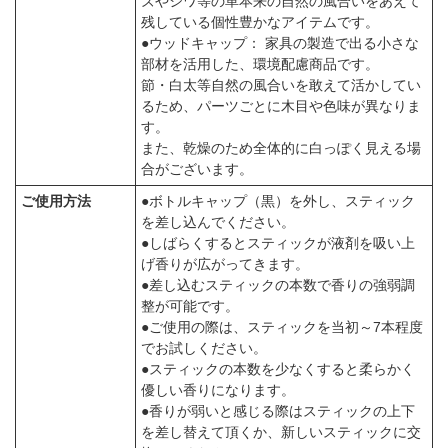
ズやシワ等の革本来の自然の風合いをあえて
残している個性豊かなアイテムです。
●ウッドキャップ： 家具の製造で出る小さな
部材を活用した、環境配慮商品です。
節・白太等自然の風合いを敢えて活かしてい
るため、パーツごとに木目や色味が異なりま
す。
また、乾燥のため全体的に白っぽく見える場
合がございます。
ご使用方法
●ボトルキャップ（黒）を外し、スティック
を差し込んでください。
●しばらくするとスティックが液剤を吸い上
げ香りが広がってきます。
●差し込むスティックの本数で香りの強弱調
整が可能です。
●ご使用の際は、スティックを当初～7本程度
でお試しください。
●スティックの本数を少なくすると柔らかく
優しい香りになります。
●香りが弱いと感じる際はスティックの上下
を差し替えて頂くか、新しいスティックに交