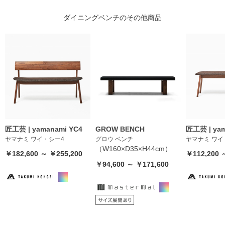
ダイニングベンチのその他商品
匠工芸 | yamanami YC4
GROW BENCH
匠工芸 | yam
ヤマナミ ワイ・シー4
グロウ ベンチ
ヤマナミ ワイ
（W160×D35×H44cm）
￥182,600 ～ ￥255,200
￥112,200 
￥94,600 ～ ￥171,600