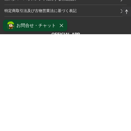
特定商取引法及び古物営業法に基づく表記
お問合せ・チャット
OFFICIAL APP
OFFICIAL SNS
Copyright(C)2020
ウォールナット無垢材の国産家具ブランド｜マスターウォール