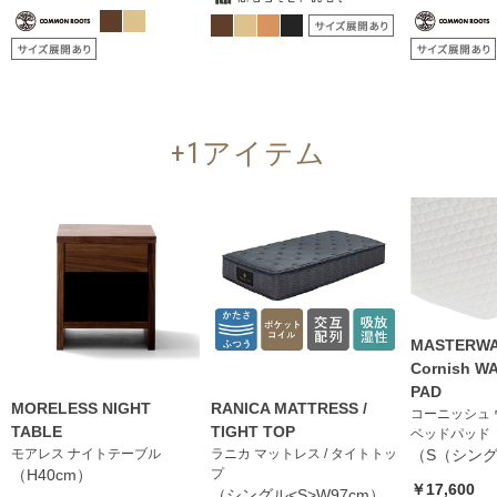
+1アイテム
MASTERWA
Cornish W
PAD
MORELESS NIGHT
RANICA MATTRESS /
コーニッシュ
TABLE
TIGHT TOP
ベッドパッド
モアレス ナイトテーブル
ラニカ マットレス / タイトトッ
（S（シン
（H40cm）
プ
￥17,600
（シングル<S>W97cm）