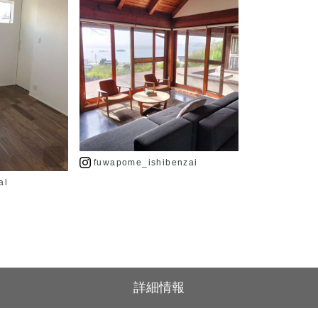
fuwapome_ishibenzai
al
詳細情報