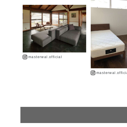
masterwal.official
masterwal.offici