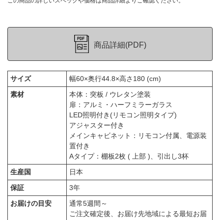
この商品の詳しいスペックや価格は商品詳細よりご確認ください。
商品詳細(PDF)
サイズ
幅60×奥行44.8×高さ180 (cm)
素材
本体：突板 / ウレタン塗装
扉：アルミ・ハーフミラーガラス
LED照明付き(リモコン照明タイプ)
アジャスター付き
メインキャビネット：リモコン付属、電源装
置付き
Aタイプ：棚板2枚 ( 上部 )、引出し3杯
生産国
日本
保証
3年
お届けの目安
通常5週間～
ご注文確定後、お届け先地域による最短お届