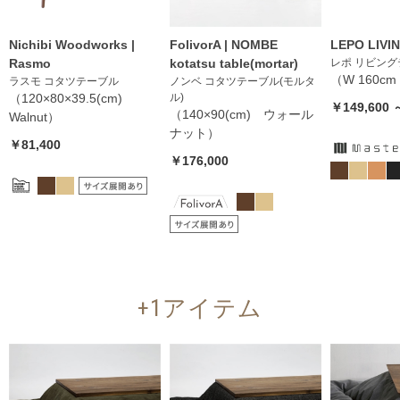
Nichibi Woodworks |
FolivorA | NOMBE
LEPO LIVI
Rasmo
kotatsu table(mortar)
レポ リビン
（W 160cm 
ラスモ コタツテーブル
ノンベ コタツテーブル(モルタ
（120×80×39.5(cm)
ル)
￥149,600 
（140×90(cm) ウォール
Walnut）
ナット）
￥81,400
￥176,000
+1アイテム