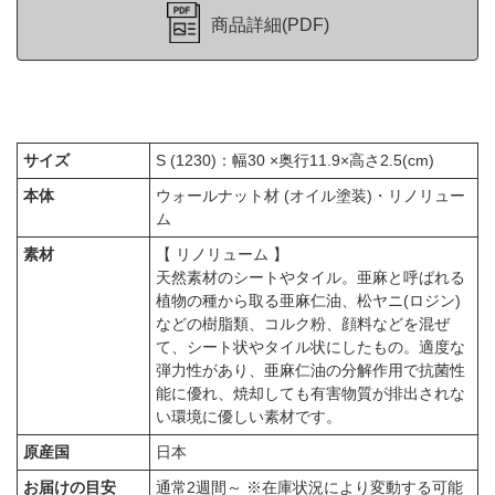
商品詳細(PDF)
サイズ
S (1230)：幅30 ×奥行11.9×高さ2.5(cm)
本体
ウォールナット材 (オイル塗装)・リノリュー
ム
素材
【 リノリューム 】
天然素材のシートやタイル。亜麻と呼ばれる
植物の種から取る亜麻仁油、松ヤニ(ロジン)
などの樹脂類、コルク粉、顔料などを混ぜ
て、シート状やタイル状にしたもの。適度な
弾力性があり、亜麻仁油の分解作用で抗菌性
能に優れ、焼却しても有害物質が排出されな
い環境に優しい素材です。
原産国
日本
お届けの目安
通常2週間～ ※在庫状況により変動する可能