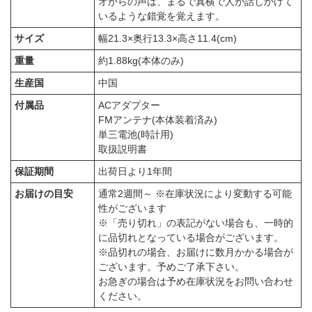
オからの声は、まるで真横で人が話しかけて
いるような錯覚を覚えます。
サイズ
幅21.3×奥行13.3×高さ11.4(cm)
重量
約1.88kg(本体のみ)
生産国
中国
付属品
ACアダプター
FMアンテナ(本体装着済み)
単三電池(時計用)
取扱説明書
保証期間
出荷日より1年間
お届けの目安
通常2週間～ ※在庫状況により変動する可能
性がございます
※「売り切れ」の表記がない場合も、一時的
に品切れとなっている場合がございます。
※品切れの場合、お届けに数月かかる場合が
ございます。予めご了承下さい。
お急ぎの場合は予め在庫状況をお問い合わせ
ください。