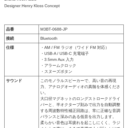
Designer:Henry Kloss Concept
品番
M3BT-0688-JP
接続
Bluetooth
仕様
・AM / FM ラジオ（ワイド FM 対応）
・USB-A / USB-C 充電端子
・3.5mm Aux 入力
・アラームクロック
・スヌーズボタン
サウンド
このモノラルスピーカーで、高い音の再現
力、アナログオーディオの真髄を体感くださ
い。
大口径マグネットのロングストロークドライ
バーと、半オクターブ刻みで出力を自動調整
する周波数特性補正回路は、常に正確な音調
バランスと深みのある低音を出力します。
柔らかい音色は耳疲れを起こしにくく、ラジ