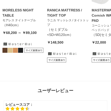
MORELESS NIGHT
RANICA MATTRESS /
MASTERWA
TABLE
TIGHT TOP
Cornish W
モアレス ナイトテーブル
ラニカ マットレス / タイトトッ
PAD
（H40cm）
プ
コーニッシュ
（セミダブル
ベッドパッド
￥68,200 ～ ￥89,100
<SD>W120cm）
（SD(セミ
￥148,500
￥22,000
ユーザーレビュー
レビュースコア：