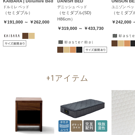
KAIBARA | Dolumire Bed
DANISH BED
UNISON B
ドルミレ ベッド
デニッシュ ベッド
ユニゾン ベッ
（セミダブル）
（セミダブル(SD)
（セミダブル
H86cm）
￥191,000 ～ ￥262,000
￥242,000 
￥319,000 ～ ￥433,730
+1アイテム