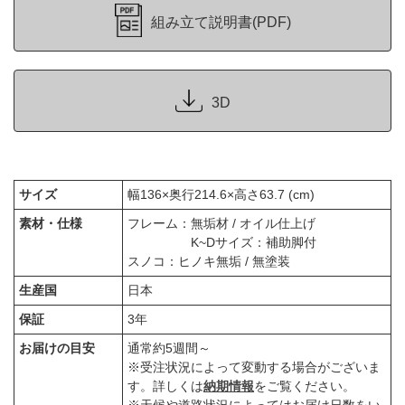
組み立て説明書(PDF)
3D
サイズ
幅136×奥行214.6×高さ63.7 (cm)
素材・仕様
フレーム：無垢材 / オイル仕上げ
K~Dサイズ：補助脚付
スノコ：ヒノキ無垢 / 無塗装
生産国
日本
保証
3年
お届けの目安
通常約5週間～
※受注状況によって変動する場合がございま
す。詳しくは
納期情報
をご覧ください。
※天候や道路状況によってはお届け日数をい