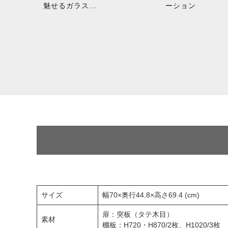
魅せるガラス...
ーション
サイズ
幅70×奥行44.8×高さ69.4 (cm)
扉：突板（タテ木目）
素材
棚板：H720・H870/2枚、H1020/3枚