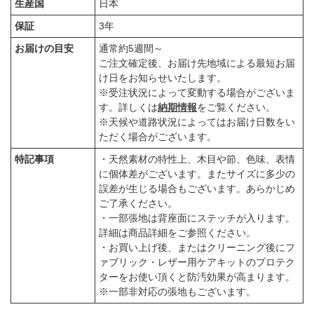
生産国
日本
保証
3年
お届けの目安
通常約5週間～
ご注文確定後、お届け先地域による最短お届
け日をお知らせいたします。
※受注状況によって変動する場合がございま
す。詳しくは
納期情報
をご覧ください。
※天候や道路状況によってはお届け日数をい
ただく場合がございます。
特記事項
・天然素材の特性上、木目や節、色味、表情
に個体差がございます。またサイズに多少の
誤差が生じる場合もございます。あらかじめ
ご了承ください。
・一部張地は背座面にステッチが入ります。
詳細は商品詳細をご参照ください。
・お買い上げ後、またはクリーニング後にフ
ァブリック・レザー用ケアキットのプロテク
ターをお使い頂くと防汚効果が高まります。
※一部非対応の張地もございます。