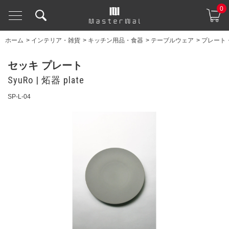
0
ホーム
>
インテリア・雑貨
>
キッチン用品・食器
>
テーブルウェア
>
プレート
セッキ プレート
SyuRo | 炻器 plate
SP-L-04