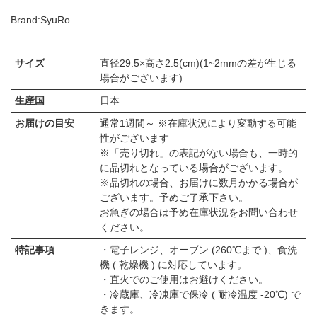
Brand:SyuRo
サイズ
直径29.5×高さ2.5(cm)(1~2mmの差が生じる
場合がございます)
生産国
日本
お届けの目安
通常1週間～ ※在庫状況により変動する可能
性がございます
※「売り切れ」の表記がない場合も、一時的
に品切れとなっている場合がございます。
※品切れの場合、お届けに数月かかる場合が
ございます。予めご了承下さい。
お急ぎの場合は予め在庫状況をお問い合わせ
ください。
特記事項
・電子レンジ、オーブン (260℃まで )、食洗
機 ( 乾燥機 ) に対応しています。
・直火でのご使用はお避けください。
・冷蔵庫、冷凍庫で保冷 ( 耐冷温度 -20℃) で
きます。