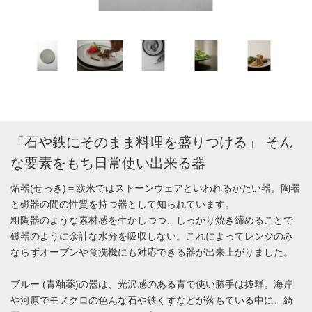
「石や鉄にそのまま料理を盛りつける」 そん
な要素をもち日常使い出来る器
炻器(せっき)＝欧米ではストーンウェアといわれるかたい器。陶器
と磁器の間の性質を持つ器として知られています。
粗陶器のような素材感を生かしつつ、しっかり焼き締めることで
磁器のように余計な水分を吸収しない。これによってレンジのみ
ならずオーブンや食洗機にも対応できる器が出来上がりました。
ブルー (青釉薬)の器は、光沢感のある青で使い勝手は抜群。海岸
や河原でモノクロの色んな石や鉄くずなどが落ちている中に、綺