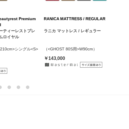
eautyrest Premium
RANICA MATTRESS / REGULAR
RANICA
l
ューティーレストプレ
ラニカ マットレス / レギュラー
ラニカ 
タムロイヤル
10cm>シングル<S>
（<GHOST 80S用>W90cm）
（シング
￥143,000
￥132,