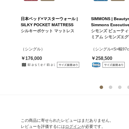
remium
日本ベッド×マスターウォール |
SIMMONS | Beautyr
Fit
SILKY POCKET MATTRESS
Simmons Executiv
ストプレ
シルキーポケット マットレス
シモンズ ビューテ
ィブ ニ
ミアム シモンズエ
グル<S>
（シングル）
（シングル<S>幅97
￥176,000
￥258,500
この商品に寄せられたレビューはまだありません。
レビューを評価するには
ログイン
が必要です。