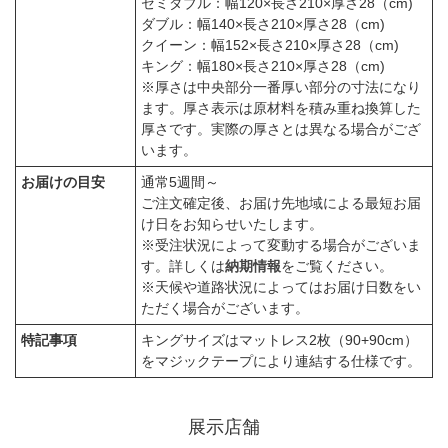
セミダブル：幅120×長さ210×厚さ28（cm)
ダブル：幅140×長さ210×厚さ28（cm)
クイーン：幅152×長さ210×厚さ28（cm)
キング：幅180×長さ210×厚さ28（cm)
※厚さは中央部分一番厚い部分の寸法になり
ます。厚さ表示は原材料を積み重ね換算した
厚さです。実際の厚さとは異なる場合がござ
います。
お届けの目安
通常5週間～
ご注文確定後、お届け先地域による最短お届
け日をお知らせいたします。
※受注状況によって変動する場合がございま
す。詳しくは
納期情報
をご覧ください。
※天候や道路状況によってはお届け日数をい
ただく場合がございます。
特記事項
キングサイズはマットレス2枚（90+90cm）
をマジックテープにより連結する仕様です。
展示店舗