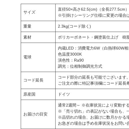
直径50×高さ62.5(cm)（全長277.5cm
サイズ
※引掛けシーリング仕様に変更の場合は全
重量
2.3kg(コード除く)
素材
ポリカーボネート・鋼塗装仕上げ 樹
内蔵LED：消費電力6W（白熱球60W
色温度3000K
電球
演色性：Ra90
調光：位相制御調光方式
コード部分の延長も可能でございます
コード延長
ご注文の際に特記事項欄にコード延長
原産国
ドイツ
通常2週間～ ※在庫状況により変動す
※「売り切れ」の表記がない場合も、
お届けの目安
※品切れの場合、お届けに数月かかる
お急ぎの場合は予め在庫状況をお問い