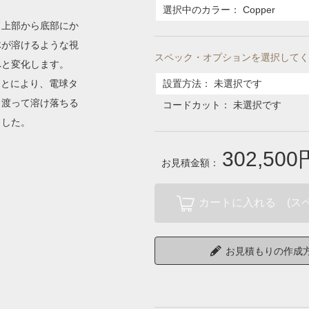
選択中のカラー：
Copper
ド上部から底部にか
体が溶けるような視
スペック・オプションを選択してく
へと変化します。
ことにより、電球タ
設置方法
：
未選択です
き渡って溶け落ちる
コードカット
：
未選択です
ました。
302,500
お見積金額：
カートに入れる (ス
お見積もりの作成